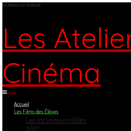
Les Ateliers sur facebook
Les Atelie
Cinéma
menu
Accueil
Les Films des Élèves
Les Incontournables
2017