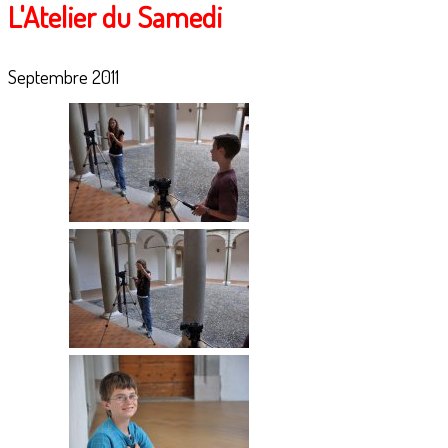
L'Atelier du Samedi
Septembre 2011