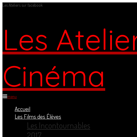
Les Ateliers sur facebook
Les Atelie
Cinéma
menu
Accueil
Les Films des Élèves
Les Incontournables
2017