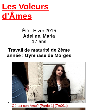
Les Voleurs
d'Âmes
Été - Hiver 2015
Adeline, Maria
17 ans
Travail de maturité de 2ème
année : Gymnase de Morges
Où est son Âme? [Partie 1] (7m03s)